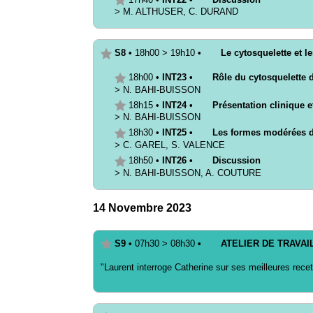
>
M.
ALTHUSER
,
C.
DURAND
S8
•
18h00
>
19h10
•
Le cytosquelette et l
18h00
•
INT23
•
Rôle du cytosquelette 
>
N.
BAHI-BUISSON
18h15
•
INT24
•
Présentation clinique 
>
N.
BAHI-BUISSON
18h30
•
INT25
•
Les formes modérées de
>
C.
GAREL
,
S.
VALENCE
18h50
•
INT26
•
Discussion
>
N.
BAHI-BUISSON
,
A.
COUTURE
14 Novembre 2023
S9
•
07h30
>
08h30
•
ATELIER DE TRAVAI
"Laurent interroge Catherine sur ses meilleures rece