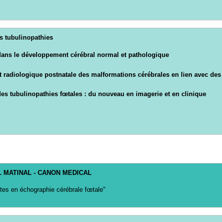
es tubulinopathies
dans le développement cérébral normal et pathologique
et radiologique postnatale des malformations cérébrales en lien avec de
s tubulinopathies fœtales : du nouveau en imagerie et en clinique
L MATINAL - CANON MEDICAL
ttes en échographie cérébrale fœtale"