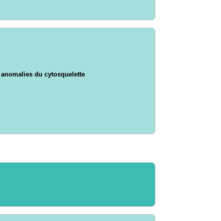
s anomalies du cytosquelette