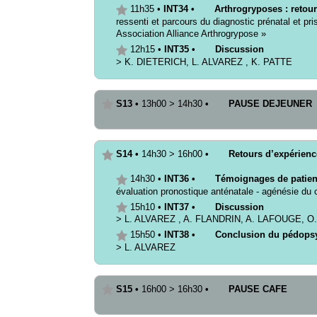
11h35
•
INT34
•
Arthrogryposes : retour
ressenti et parcours du diagnostic prénatal et pr
Association Alliance Arthrogrypose »
12h15
•
INT35
•
Discussion
>
K.
DIETERICH
,
L.
ALVAREZ
,
K.
PATTE
S13
•
13h00
>
14h30
•
PAUSE DEJEUNER
S14
•
14h30
>
16h00
•
Retours d’expérience
14h30
•
INT36
•
Témoignages de patient
évaluation pronostique anténatale - agénésie du
15h10
•
INT37
•
Discussion
>
L.
ALVAREZ
,
A.
FLANDRIN
,
A.
LAFOUGE
,
O.
15h50
•
INT38
•
Conclusion du pédopsy
>
L.
ALVAREZ
S15
•
16h00
>
16h30
•
PAUSE CAFE