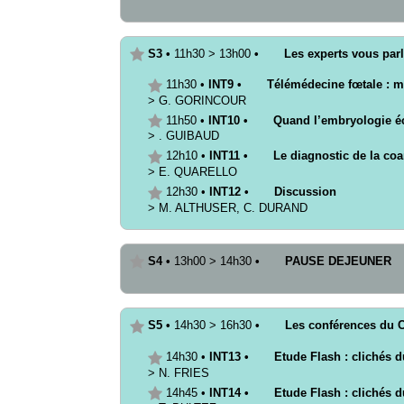
S3
•
11h30
>
13h00
•
Les experts vous parle
11h30
•
INT9
•
Télémédecine fœtale : my
>
G.
GORINCOUR
11h50
•
INT10
•
Quand l’embryologie éc
>
.
GUIBAUD
12h10
•
INT11
•
Le diagnostic de la coa
>
E.
QUARELLO
12h30
•
INT12
•
Discussion
>
M.
ALTHUSER
,
C.
DURAND
S4
•
13h00
>
14h30
•
PAUSE DEJEUNER
S5
•
14h30
>
16h30
•
Les conférences du C
14h30
•
INT13
•
Etude Flash : clichés d
>
N.
FRIES
14h45
•
INT14
•
Etude Flash : clichés 