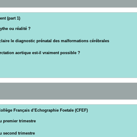
nt (part 1)
the ou réalité ?
laire le diagnostic prénatal des malformations cérébrales
rctation aortique est-il vraiment possible ?
ollège Français d’Echographie Foetale (CFEF)
u premier trimestre
du second trimestre