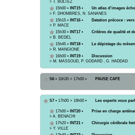
>
T.
BULTEZ
15h00
•
INT15
•
Un atlas d’images éch
>
F.
DHOMBRES
,
N.
SANANES
15h15
•
INT16
•
Datation précoce : ver
>
P.
MACE
15h30
•
INT17
•
Critères de qualité et 
>
B.
BEDEL
15h45
•
INT18
•
Le dépistage du mésen
>
R.
MANGIONE
16h00
•
INT19
•
Discussion
>
M.
MASSOUD
,
P.
GODARD
,
G.
HADDAD
S6
•
16h30
>
17h00
•
PAUSE CAFE
S7
•
17h00
>
18h00
•
Les experts vous parl
17h00
•
INT20
•
Prise en charge anténa
>
A.
BENACHI
17h20
•
INT21
•
Chirurgie cérébrale fœt
>
Y.
VILLE
17h40
•
INT22
•
Discussion