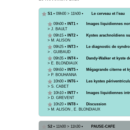
S1
•
09h00
>
11h00
•
Le cerveau et l'eau
09h00
•
INT1
•
Images liquidiennes nor
>
J.
BAULT
09h15
•
INT2
•
Kystes arachnoïdiens su
>
M.
ALISON
09h25
•
INT3
•
Le diagnostic de syndrom
>
.
GUIBAUD
09h35
•
INT4
•
Dandy-Walker et kyste de
>
E.
BLONDIAUX
09h50
•
INT5
•
Mégagrande citerne et k
>
P.
BOUHANNA
10h00
•
INT6
•
Les kystes périventricul
>
S.
CABET
10h10
•
INT7
•
Images liquidiennes intr
>
D.
GREVENT
10h20
•
INT8
•
Discussion
>
M.
ALISON
,
E.
BLONDIAUX
S2
•
11h00
>
11h30
•
PAUSE-CAFE