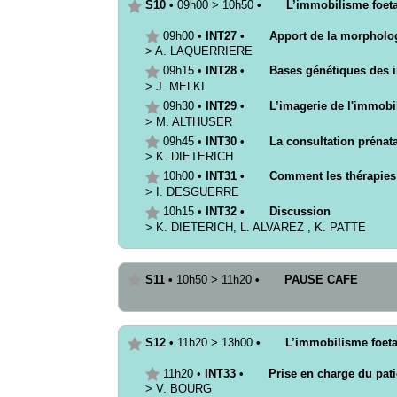
S10
•
09h00
>
10h50
•
L’immobilisme foeta
09h00
•
INT27
•
Apport de la morpholog
>
A.
LAQUERRIERE
09h15
•
INT28
•
Bases génétiques des 
>
J.
MELKI
09h30
•
INT29
•
L’imagerie de l'immobil
>
M.
ALTHUSER
09h45
•
INT30
•
La consultation prénata
>
K.
DIETERICH
10h00
•
INT31
•
Comment les thérapies i
>
I.
DESGUERRE
10h15
•
INT32
•
Discussion
>
K.
DIETERICH
,
L.
ALVAREZ
,
K.
PATTE
S11
•
10h50
>
11h20
•
PAUSE CAFE
S12
•
11h20
>
13h00
•
L’immobilisme foeta
11h20
•
INT33
•
Prise en charge du pat
>
V.
BOURG