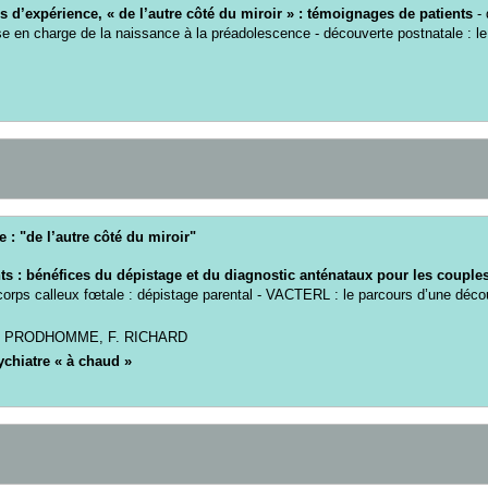
s d’expérience, « de l’autre côté du miroir » : témoignages de patients
-
ise en charge de la naissance à la préadolescence - découverte postnatale : le 
 : "de l’autre côté du miroir"
s : bénéfices du dépistage et du diagnostic anténataux pour les couples
 corps calleux fœtale : dépistage parental - VACTERL : le parcours d’une déc
PRODHOMME
,
F.
RICHARD
chiatre « à chaud »